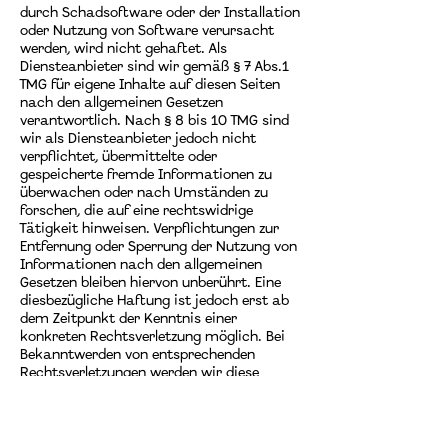
durch Schadsoftware oder der Installation
oder Nutzung von Software verursacht
werden, wird nicht gehaftet. Als
Diensteanbieter sind wir gemäß § 7 Abs.1
TMG für eigene Inhalte auf diesen Seiten
nach den allgemeinen Gesetzen
verantwortlich. Nach § 8 bis 10 TMG sind
wir als Diensteanbieter jedoch nicht
verpflichtet, übermittelte oder
gespeicherte fremde Informationen zu
überwachen oder nach Umständen zu
forschen, die auf eine rechtswidrige
Tätigkeit hinweisen. Verpflichtungen zur
Entfernung oder Sperrung der Nutzung von
Informationen nach den allgemeinen
Gesetzen bleiben hiervon unberührt. Eine
diesbezügliche Haftung ist jedoch erst ab
dem Zeitpunkt der Kenntnis einer
konkreten Rechtsverletzung möglich. Bei
Bekanntwerden von entsprechenden
Rechtsverletzungen werden wir diese
Inhalte umgehend entfernen. Der Betreiber
behält es sich ausdrücklich vor, einzelne
Webseiten, Web-Dienste oder das gesamte
Angebot ohne gesonderte Ankündigung zu